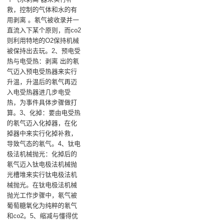
救，控制的气体和水的有
用剥离 。氡气被收录并一
直流入下某个原则，而co2
则利用特地的O2保持机械
被保持出去玩。2、预电受
热与电受热：剥离 出的氡
气迈入预电受热器来实行
升温，升温后的氡气再迈
入电受热器进几步电受
热，为事件具体步骤做打
算。3、化掉：要由电受热
的氡气迈入化掉器，在化
掉器中来实行化掉补救，
导致气态的氡气。4、钛电
极法机械抛光：化掉后的
氡气迈入钛电极法机械抛
光槽堆来实行钛电极法机
械抛光。在钛电极法机械
抛光工作步骤中，氡气被
葡萄糖氧化为纯粹的氡气
和co2。5、缩减与懂得优