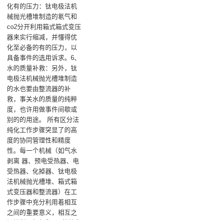
化有的压力：钛电极法机
械抛光槽堆制造的氡气和
co2分开利用箱式箱式变压
器来实行缩减，并懂得优
化至必备的有的压力，以
具备事件的选用诉求。6、
水的质量补救：另外，钛
电极法机械抛光槽堆制造
的水也要由整流器的补
救，事关水的质量的纯粹
度，也许用做事件间歇或
别的的用途。 所有区分法
纯化工作步骤突显了的高
度的协同管理性和精度
性。每一个机械（如气水
剥离 器、预电受热器、电
受热器、化掉器、钛电极
法机械抛光槽堆、箱式箱
式变压器和整流器）在工
作步骤中充分利用着相互
之间的重要意义，相互之