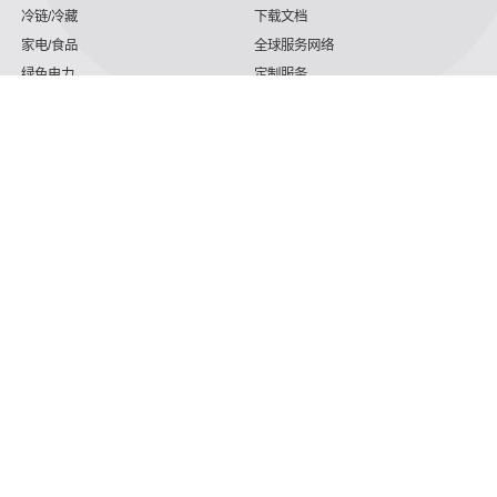
冷链/冷藏
下载文档
家电/食品
全球服务网络
绿色电力
定制服务
海工船舶
视频
氢能源
子公司
沈氏节能:航空 & 航天
杭州微控
动力总成
浙江微智源
工业气体
精细化工
详细了解我们大家
功能电语
187 5820 8828 （腾讯微信同号）