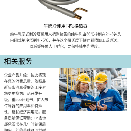
牛奶冷却用同轴换热器
纯牛乳闭式制冷塔机用来把刚挤集的纯牛乳由36℃控制在2～3钟头
内闭式制冷塔到4～5℃，并在这个摄氏度下储存到精加工或运送，
以减缓杆菌人工孵化，要保持纯牛乳鲜度。
相关服务
企业产品升級：彼此将现
在您的消费总量，依照最
新头条消息提醒的工序对
您更更换为厂品开发升
级，重seo计划书，扩大热
传导器的应用率和特殊
性，延长经济实用期。服
务质量保证帮助：uc震惊
部承若书在几年时刻保质
期内，若的美肤品问世耐