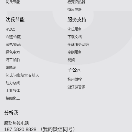
沈氏节能
板壳换热器
微反应器
沈氏节能
服务支持
HVAC
沈氏服务
冷链/冷藏
下载文档
家电/食品
全球服务网络
绿色电力
定制服务
海工船舶
视频
氢能源
子公司
沈氏节能:航空 & 航天
杭州微控
动力总成
浙江微智源
工业气体
精细化工
分析我
服務热线电话
187 5820 8828 （我的微信同号）