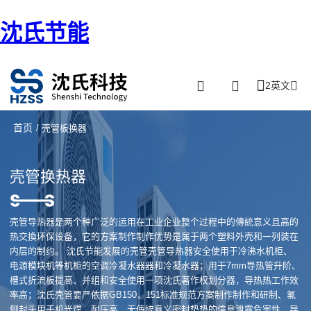
沈氏节能
2英文
首页
/ 壳管板换器
壳管换热器
壳管导热器是两个种广泛的运用在工业企业整个过程中的傳統意义且高的
热交換环保设备，它的方案制作制作优势是属于两个塑料外壳和一列装在
内层的制约。 沈氏节能发展的壳管壳管导热器安全使用于冷沸水机柜、
电源模块机等机柜的空调冷凝水器器和冷凝水器；用于7mm导热管升阶、
槽式折流板提高、并组和安全使用一项沈氏著作权划分器，导热热工作效
率高；沈氏壳管要严依据GB150，151标准规范方案制作制作和研制、氟
侧封头用于机光焊，耐压高，无傳統意义密封垫垫的信息泄露危害性、导