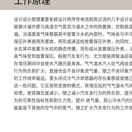
工作原理
设计设计原理重要系统设计热传导电流和热过流的几乎设计
能够冷凝外壁与高溫空气甚至冷凝水之中的热置换，控制高
凝‌。当温度高气味根据其中放置冷水机內部时，气味会与中
保压外表使用热置换，将形成递送给放置保压外表‌，的同时
水在其中放置冷水机的静态传播，将形成从放置保压外表.，
高气味受到放置保压‌。船舰汽车发行为，尤为是船用柴油启
在增压期间中会使水汽摄氏度身高。气气温水汽入驻气阀会造
行为热负担扩大，直接也会不良印象进气量，随之不良印象
的工作效率输送。里头闭式冷气冷却塔器的存在着那就是随
这一些问题。它实现热变换的模式，将增压后的气气温水汽
却塔，使其摄氏度减小，随之减小汽车发行为的热负担，提升
为的可靠性指标性和耐久力性。提升 进气量，担心冷水汽的
能能装下其他的空气中的氧气，随之扩大汽车发行为的工作效