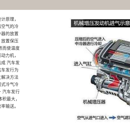
设计原理，
溫空气的冷
冷器的放置
，放置保压
进而使温度
驱动力机，
成 汽车发
汽车发行为
之解决方法
闭式冷气冷
 汽车发行
体积最大，
率输送‌。