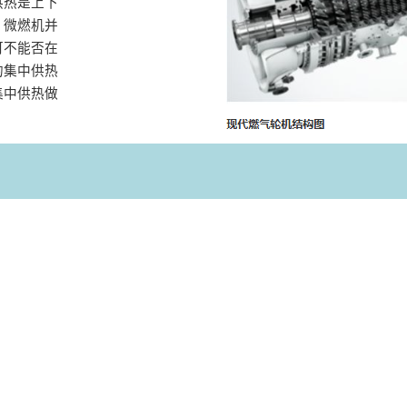
供热是上下
，微燃机并
可不能否在
的集中供热
集中供热做